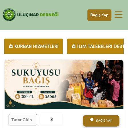
Bağış Yap
KURBAN HİZMETLERİ
İLİM TALEBELERİ DESTE
$
BAĞIŞ YAP