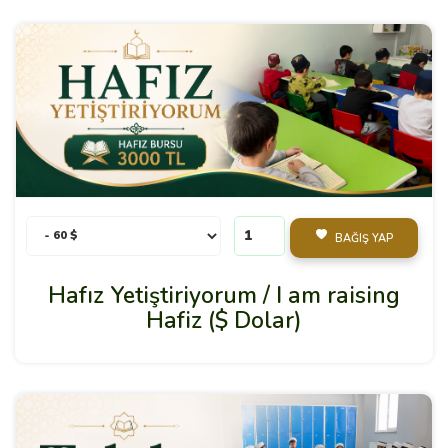
BAĞIŞ YAP
Hafız Yetiştiriyorum / I am raising
Hafiz ($ Dolar)